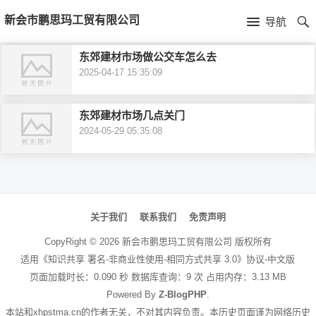
首
新会市鹏思玛工贸有限公司
导航
页
首
东郊建材市场做公交车怎么去
2025-04-17 15:35:09
页
公
司
东郊建材市场几点关门
2024-05-29 05:35:08
介
绍
文
章
关于我们
联系我们
免责声明
导
CopyRight ©
2026
新会市鹏思玛工贸有限公司
版权所有
航
适用《知识共享 署名-非商业性使用-相同方式共享 3.0》协议-中文版
页面加载时长：0.090 秒 数据库查询：9 次 占用内存：3.13 MB
Powered By
Z-BlogPHP
.
本站和xhpstma.cn的作者无关，不对其内容负责。本历史页面谨为网络历史