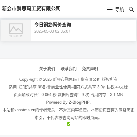
首
新会市鹏思玛工贸有限公司
导航
页
首
今日钢筋网价查询
2025-05-03 02:35:07
页
公
司
文
介
章
关于我们
联系我们
免责声明
绍
导
CopyRight ©
2026
新会市鹏思玛工贸有限公司
版权所有
航
适用《知识共享 署名-非商业性使用-相同方式共享 3.0》协议-中文版
页面加载时长：0.064 秒 数据库查询：9 次 占用内存：3.1 MB
Powered By
Z-BlogPHP
.
本站和xhpstma.cn的作者无关，不对其内容负责。本历史页面谨为网络历史
索引，不代表被查询网站的即时页面。