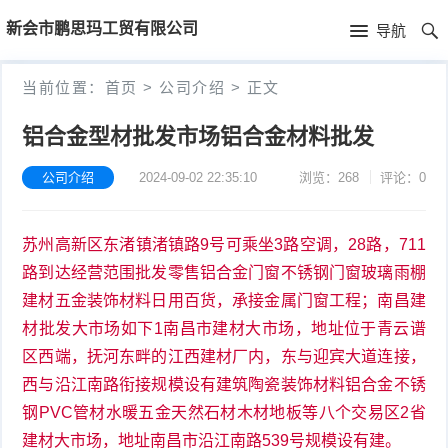
首
新会市鹏思玛工贸有限公司
导航
页
首
当前位置：
首页
>
公司介绍
>
正文
页
公
铝合金型材批发市场铝合金材料批发
司
公司介绍
2024-09-02 22:35:10
浏览：268
评论：0
介
苏州高新区东渚镇渚镇路9号可乘坐3路空调，28路，711
绍
路到达经营范围批发零售铝合金门窗不锈钢门窗玻璃雨棚
建材五金装饰材料日用百货，承接金属门窗工程；南昌建
材批发大市场如下1南昌市建材大市场，地址位于青云谱
区西端，抚河东畔的江西建材厂内，东与迎宾大道连接，
西与沿江南路衔接规模设有建筑陶瓷装饰材料铝合金不锈
钢PVC管材水暖五金天然石材木材地板等八个交易区2省
建材大市场，地址南昌市沿江南路539号规模设有建。